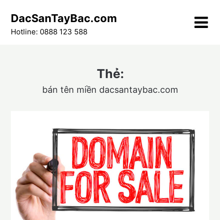
Skip
DacSanTayBac.com
to
content
Hotline: 0888 123 588
Thẻ:
bán tên miền dacsantaybac.com