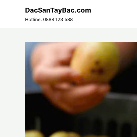
Skip
DacSanTayBac.com
to
content
Hotline: 0888 123 588