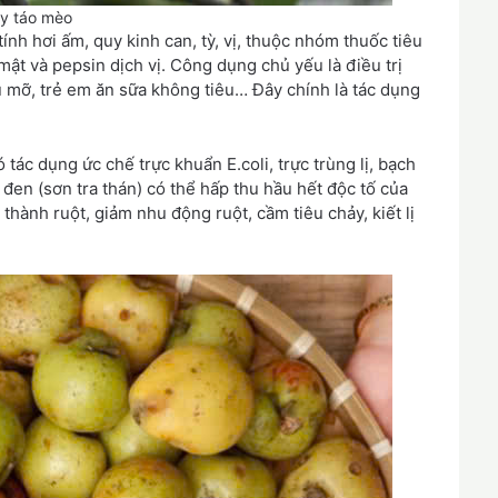
y táo mèo
ính hơi ấm, quy kinh can, tỳ, vị, thuộc nhóm thuốc tiêu
t mật và pepsin dịch vị. Công dụng chủ yếu là điều trị
ầu mỡ, trẻ em ăn sữa không tiêu… Đây chính là tác dụng
 tác dụng ức chế trực khuẩn E.coli, trực trùng lị, bạch
đen (sơn tra thán) có thể hấp thu hầu hết độc tố của
 thành ruột, giảm nhu động ruột, cầm tiêu chảy, kiết lị