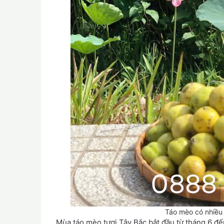
Táo mèo có nhiều
Mùa táo mèo tươi Tây Bắc bắt đầu từ tháng 6 đ