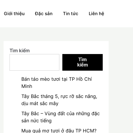
Giới thiệu
Đặc sản
Tin tức
Liên hệ
Tìm kiếm
Tìm
kiếm
Bán táo mèo tươi tại TP Hồ Chí
Minh
Tây Bắc tháng 5, rực rỡ sắc nắng,
dịu mát sắc mây
Tây Bắc – Vùng đất của những đặc
sản nức tiếng
Mua quả mơ tươi ở đâu TP HCM?