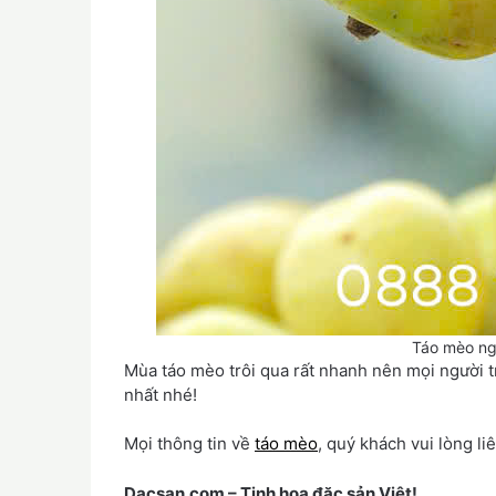
Táo mèo ng
Mùa táo mèo trôi qua rất nhanh nên mọi người 
nhất nhé!
Mọi thông tin về
táo mèo
, quý khách vui lòng li
Dacsan.com – Tinh hoa đặc sản Việt!