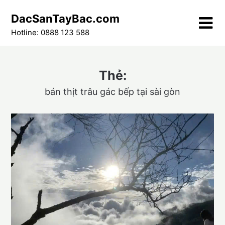
Skip
DacSanTayBac.com
to
content
Hotline: 0888 123 588
Thẻ:
bán thịt trâu gác bếp tại sài gòn