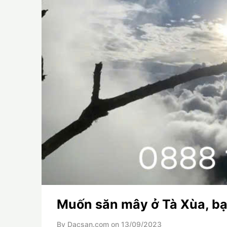
Muốn săn mây ở Tà Xùa, bạ
By Dacsan.com on
13/09/2023