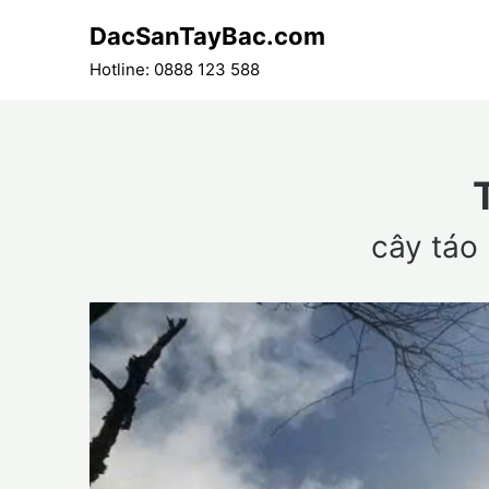
Skip
DacSanTayBac.com
to
content
Hotline: 0888 123 588
cây táo