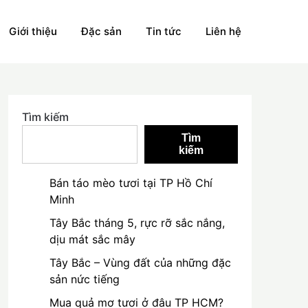
Giới thiệu
Đặc sản
Tin tức
Liên hệ
Tìm kiếm
Tìm
kiếm
Bán táo mèo tươi tại TP Hồ Chí
Minh
Tây Bắc tháng 5, rực rỡ sắc nắng,
dịu mát sắc mây
Tây Bắc – Vùng đất của những đặc
sản nức tiếng
Mua quả mơ tươi ở đâu TP HCM?