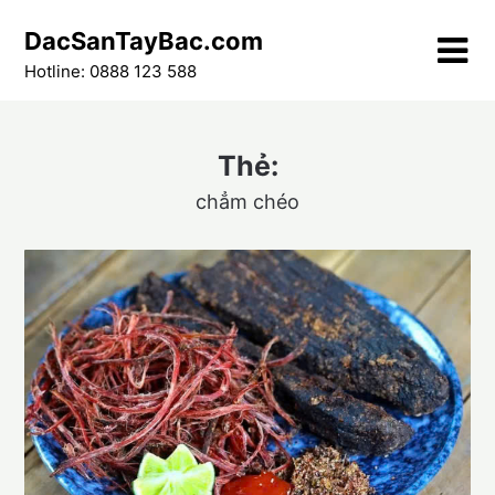
Skip
DacSanTayBac.com
to
content
Hotline: 0888 123 588
Thẻ:
chẳm chéo