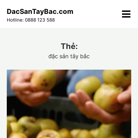
Skip
DacSanTayBac.com
to
content
Hotline: 0888 123 588
Thẻ:
đặc sản tây bắc