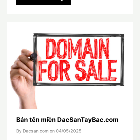
Bán tên miền DacSanTayBac.com
By Dacsan.com on
04/05/2025