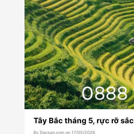
Tây Bắc tháng 5, rực rỡ sắ
By Dacsan.com on
17/05/2026