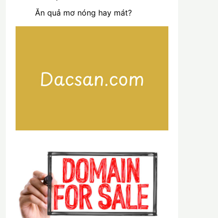
Ăn quả mơ nóng hay mát?