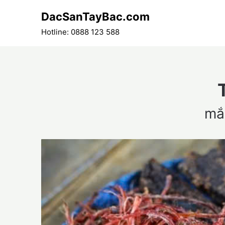
Skip
DacSanTayBac.com
to
content
Hotline: 0888 123 588
mắ