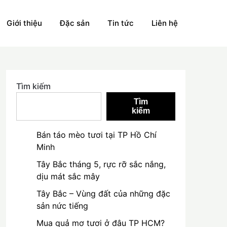
Giới thiệu
Đặc sản
Tin tức
Liên hệ
Tìm kiếm
Tìm
kiếm
Bán táo mèo tươi tại TP Hồ Chí
Minh
Tây Bắc tháng 5, rực rỡ sắc nắng,
dịu mát sắc mây
Tây Bắc – Vùng đất của những đặc
sản nức tiếng
Mua quả mơ tươi ở đâu TP HCM?