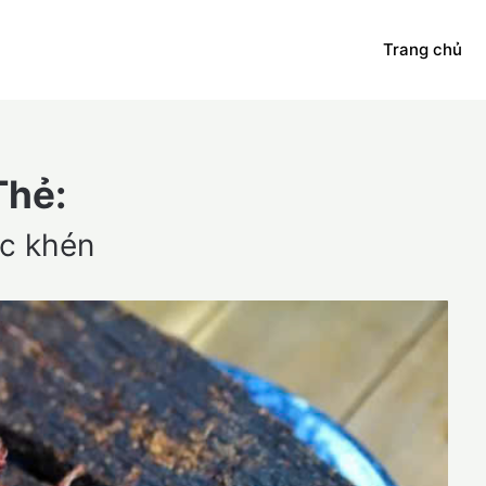
Trang chủ
Thẻ:
c khén