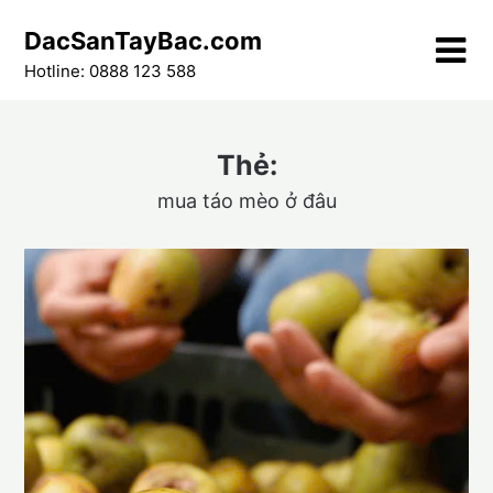
Skip
DacSanTayBac.com
to
content
Hotline: 0888 123 588
Thẻ:
mua táo mèo ở đâu