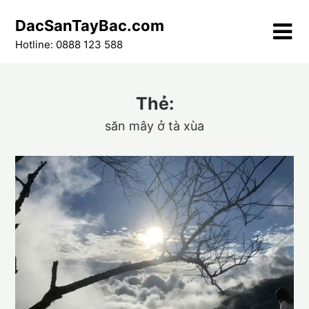
Skip
DacSanTayBac.com
to
content
Hotline: 0888 123 588
Thẻ:
săn mây ở tà xùa