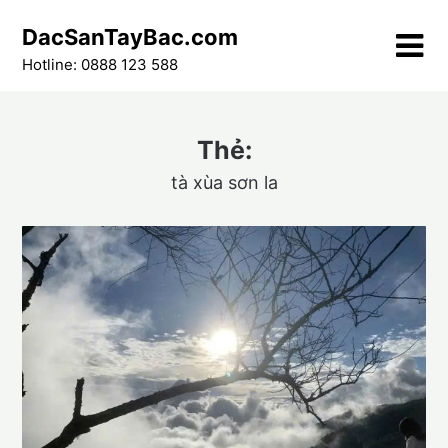
Skip
DacSanTayBac.com
to
content
Hotline: 0888 123 588
Thẻ:
tà xùa sơn la