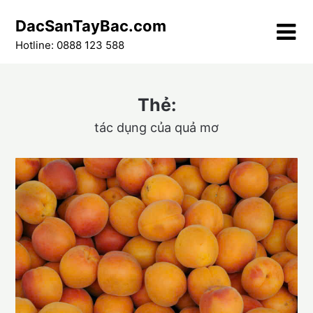
Skip
DacSanTayBac.com
to
content
Hotline: 0888 123 588
Thẻ:
tác dụng của quả mơ