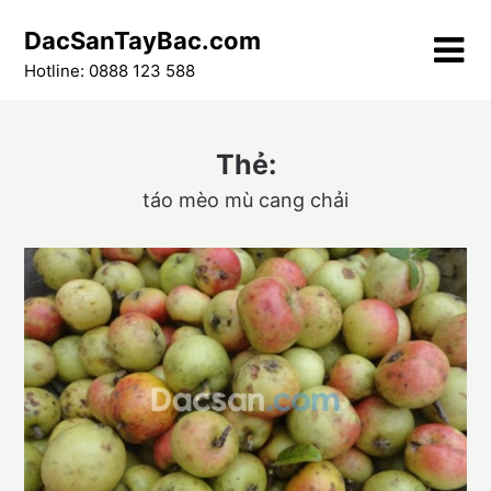
Skip
DacSanTayBac.com
to
content
Hotline: 0888 123 588
Thẻ:
táo mèo mù cang chải