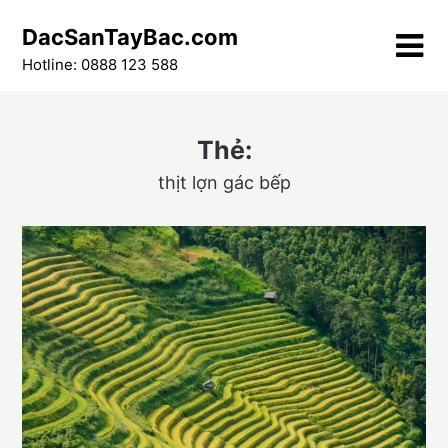
Skip
DacSanTayBac.com
to
content
Hotline: 0888 123 588
Thẻ:
thịt lợn gác bếp