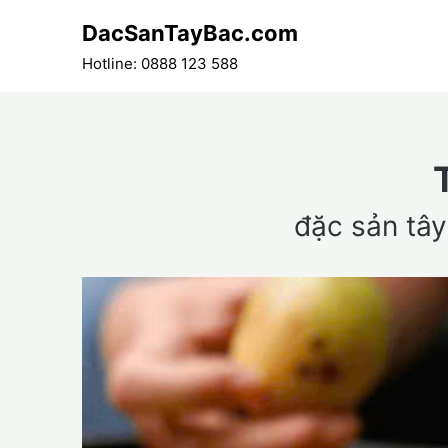
Skip
DacSanTayBac.com
to
content
Hotline: 0888 123 588
đặc sản tây