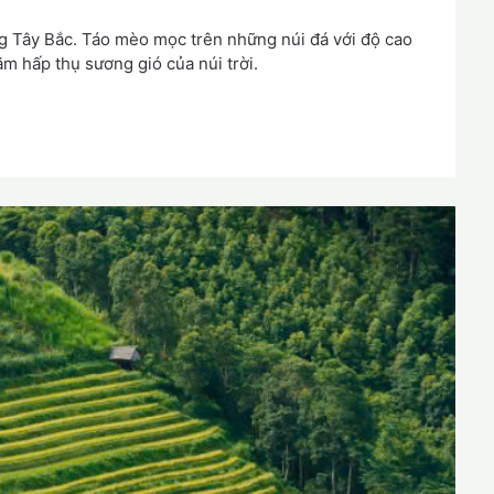
ừng Tây Bắc. Táo mèo mọc trên những núi đá với độ cao
m hấp thụ sương gió của núi trời.