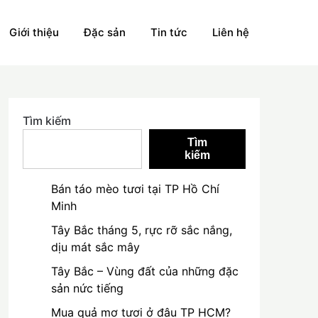
Giới thiệu
Đặc sản
Tin tức
Liên hệ
Tìm kiếm
Tìm
kiếm
Bán táo mèo tươi tại TP Hồ Chí
Minh
Tây Bắc tháng 5, rực rỡ sắc nắng,
dịu mát sắc mây
Tây Bắc – Vùng đất của những đặc
sản nức tiếng
Mua quả mơ tươi ở đâu TP HCM?