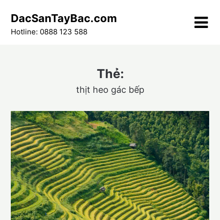
Skip
DacSanTayBac.com
to
content
Hotline: 0888 123 588
Thẻ:
thịt heo gác bếp