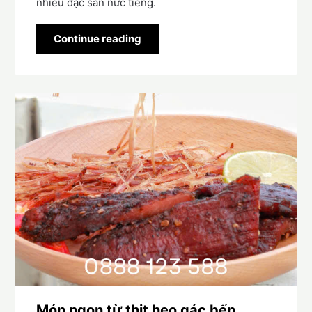
nhiều đặc sản nức tiếng.
Continue reading
Món ngon từ thịt heo gác bếp