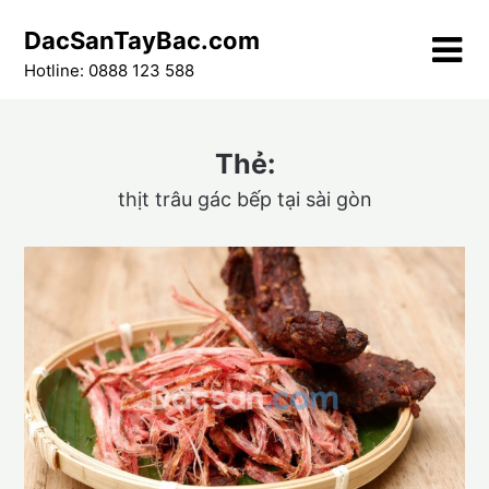
Skip
DacSanTayBac.com
to
content
Hotline: 0888 123 588
Thẻ:
thịt trâu gác bếp tại sài gòn