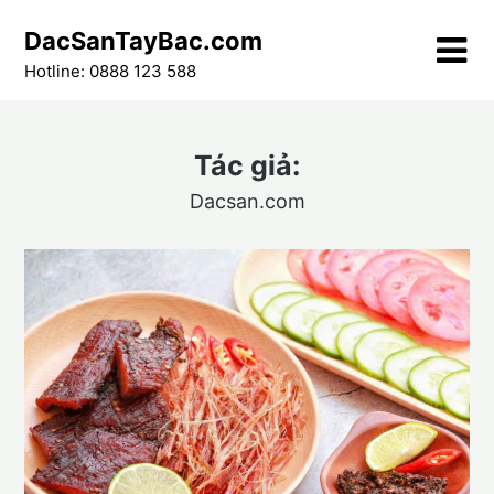
Skip
DacSanTayBac.com
to
content
Hotline: 0888 123 588
Tác giả:
Dacsan.com