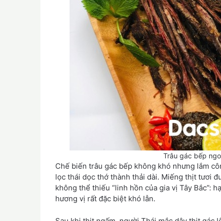
Trâu gác bếp ng
Chế biến trâu gác bếp không khó nhưng lắm công
lọc thái dọc thớ thành thải dài. Miếng thịt tươi 
không thể thiếu “linh hồn của gia vị Tây Bắc”: 
hương vị rất đặc biệt khó lẫn.
Sau khi thịt ngấm, người Thái mắc dây thịt gác 