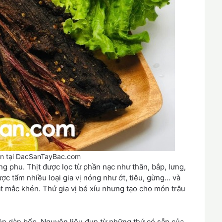
on tại DacSanTayBac.com
 phu. Thịt được lọc từ phần nạc như thăn, bắp, lưng,
được tẩm nhiều loại gia vị nóng như ớt, tiêu, gừng… và
hạt mắc khén. Thứ gia vị bé xíu nhưng tạo cho món trâu
lên dàn bếp. Nguyên liệu đun từ những thứ có sẵn của