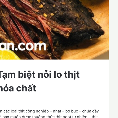
ạm biệt nỗi lo thịt
hóa chất
n các loại thịt công nghiệp – nhạt – bở bục – chứa đầy
Và bạn muốn được thưởng thức thịt ngọt tự nhiên – thịt