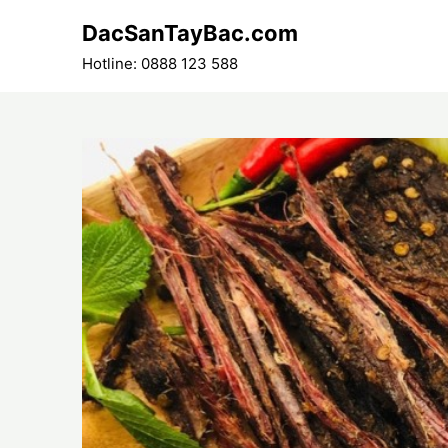
Skip
DacSanTayBac.com
to
content
Hotline: 0888 123 588