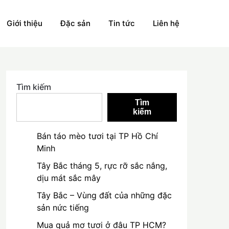
Giới thiệu
Đặc sản
Tin tức
Liên hệ
Tìm kiếm
Tìm
kiếm
Bán táo mèo tươi tại TP Hồ Chí
Minh
Tây Bắc tháng 5, rực rỡ sắc nắng,
dịu mát sắc mây
Tây Bắc – Vùng đất của những đặc
sản nức tiếng
Mua quả mơ tươi ở đâu TP HCM?