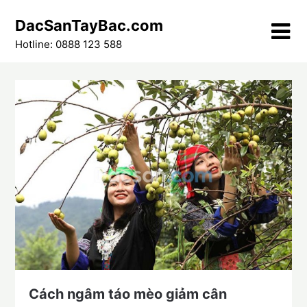
Skip
DacSanTayBac.com
to
content
Hotline: 0888 123 588
Cách ngâm táo mèo giảm cân