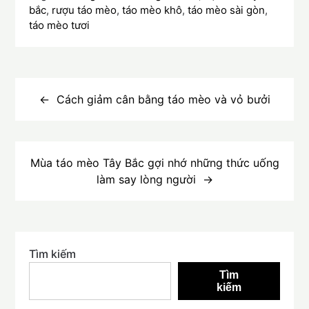
bắc
,
rượu táo mèo
,
táo mèo khô
,
táo mèo sài gòn
,
táo mèo tươi
Điều
hướng
Cách giảm cân bằng táo mèo và vỏ bưởi
bài
viết
Mùa táo mèo Tây Bắc gợi nhớ những thức uống
làm say lòng người
Tìm kiếm
Tìm
kiếm