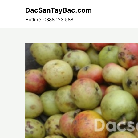
Skip
DacSanTayBac.com
to
content
Hotline: 0888 123 588