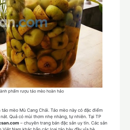
hành phẩm rượu táo mèo hoàn hảo
 táo mèo Mù Cang Chải. Táo mèo này có đặc điểm
nát. Quả có mùi thơm nhẹ nhàng, tự nhiên. Tại TP
csan.com
– chuyên trang bán đặc sản uy tín. Các sản
Việt Nam khác hẳn các loại táo bày đầy vỉa hè.