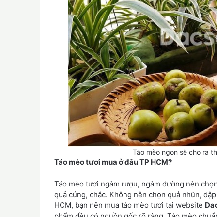
Táo mèo ngon sẽ cho ra t
Táo mèo tươi mua ở đâu TP HCM?
Táo mèo tươi ngâm rượu, ngâm đường nên chọn
quả cứng, chắc. Không nên chọn quả nhũn, dập 
HCM, bạn nên mua táo mèo tươi tại website
Da
phẩm đều có nguồn gốc rõ ràng. Táo mèo chuẩn 