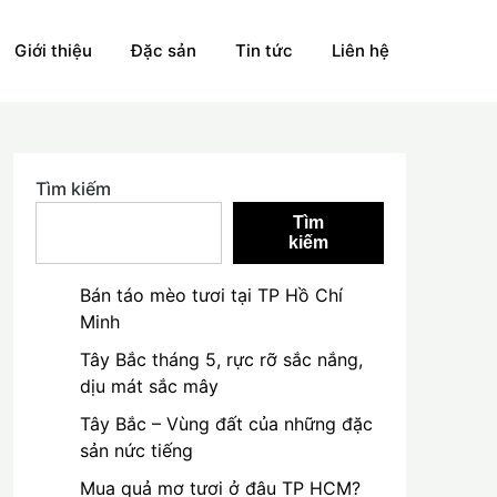
Giới thiệu
Đặc sản
Tin tức
Liên hệ
Tìm kiếm
Tìm
kiếm
Bán táo mèo tươi tại TP Hồ Chí
Minh
Tây Bắc tháng 5, rực rỡ sắc nắng,
dịu mát sắc mây
Tây Bắc – Vùng đất của những đặc
sản nức tiếng
Mua quả mơ tươi ở đâu TP HCM?