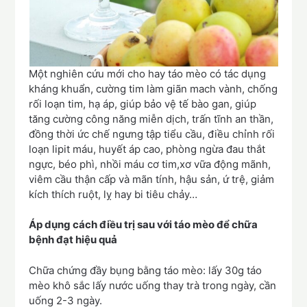
Một nghiên cứu mới cho hay táo mèo có tác dụng
kháng khuẩn, cường tim làm giãn mach vành, chống
rối loạn tim, hạ áp, giúp bảo vệ tế bào gan, giúp
tăng cường công năng miễn dịch, trấn tĩnh an thần,
đồng thời ức chế ngưng tập tiểu cầu, điều chỉnh rối
loạn lipit máu, huyết áp cao, phòng ngừa đau thắt
ngực, béo phì, nhồi máu cơ tim,xơ vữa động mãnh,
viêm cầu thận cấp và mãn tính, hậu sản, ứ trệ, giảm
kích thích ruột, lỵ hay bi tiêu chảy…
Áp dụng cách điều trị sau với táo mèo để chữa
bệnh đạt hiệu quả
Chữa chứng đầy bụng bằng táo mèo: lấy 30g táo
mèo khô sắc lấy nước uống thay trà trong ngày, cần
uống 2-3 ngày.