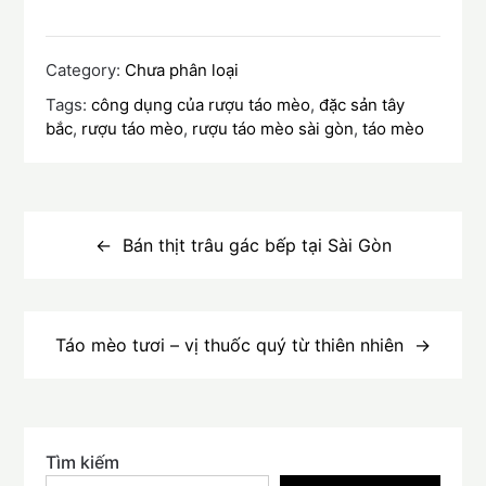
Category:
Chưa phân loại
Tags:
công dụng của rượu táo mèo
,
đặc sản tây
bắc
,
rượu táo mèo
,
rượu táo mèo sài gòn
,
táo mèo
Điều
hướng
Bán thịt trâu gác bếp tại Sài Gòn
bài
viết
Táo mèo tươi – vị thuốc quý từ thiên nhiên
Tìm kiếm