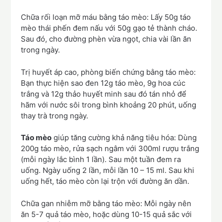
Chữa rối loạn mỡ máu bằng táo mèo: Lấy 50g táo
mèo thái phến đem nấu với 50g gạo tẻ thành cháo.
Sau đó, cho đường phèn vừa ngọt, chia vài lần ăn
trong ngày.
Trị huyết áp cao, phòng biến chứng bằng táo mèo:
Bạn thực hiện sao đen 12g táo mèo, 9g hoa cúc
trắng và 12g thảo huyết minh sau đó tán nhỏ để
hãm với nước sôi trong bình khoảng 20 phút, uống
thay trà trong ngày.
Táo mèo
giúp tăng cường khả năng tiêu hóa: Dùng
200g táo mèo, rửa sạch ngâm với 300ml rượu trắng
(mỗi ngày lắc bình 1 lần). Sau một tuần đem ra
uống. Ngày uống 2 lần, mỗi lần 10 – 15 ml. Sau khi
uống hết, táo mèo còn lại trộn với đường ăn dần.
Chữa gan nhiễm mỡ bằng táo mèo: Mỗi ngày nên
ăn 5-7 quả táo mèo, hoặc dùng 10-15 quả sắc với